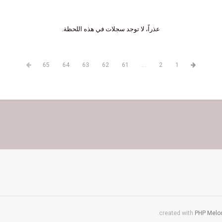
عذراً، لا توجد سجلات في هذه اللحظة.
65
64
63
62
61
...
2
1
.
PHP Melod