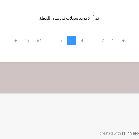
عذراً، لا توجد سجلات في هذه اللحظة.
65
64
...
6
5
4
...
2
1
.
PHP Melod