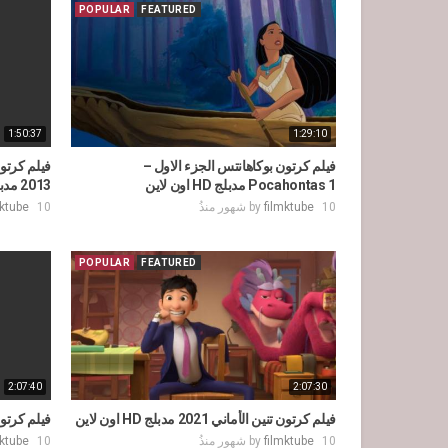
POPULAR
FEATURED
1:50:37
1:29:10
فيلم كرتون بوكاهانتس الجزء الاول –
Pocahontas 1 مدبلج HD اون لاين
2013 مدبلج HD كامل
10 شهور منذُ
filmktube
by
10 شهور منذُ
mktube
POPULAR
FEATURED
2:07:40
2:07:30
فيلم كرتون تنين الأماني 2021 مدبلج HD اون لاين
فيلم كرتون وحش الب
10 شهور منذُ
filmktube
by
10 شهور منذُ
mktube