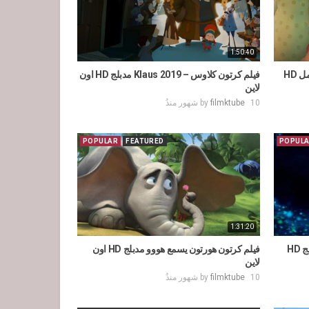
1:50:40
فيلم كرتون فندق ترانسيلفانيا 4 مدبلج كامل HD
فيلم كرتون كلاوس – Klaus 2019 مدبلج HD اون
لاين
10 شهور منذُ
filmktube
by
POPULAR
FEATURED
POPUL
1:31:20
فيلم كرتون الديناصور اللطيف 2015 مدبلج HD
فيلم كرتون هورتون يسمع هووو مدبلج HD اون
لاين
10 شهور منذُ
filmktube
by