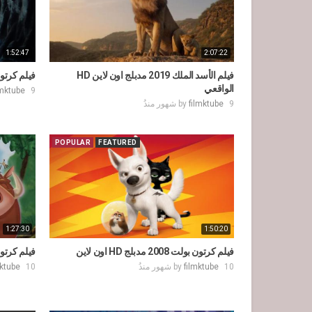
1:52:47
2:07:22
فيلم الأسد الملك 2019 مدبلج اون لاين HD
فيلم كرتون كورالين 9
الواقعي
9 شهور منذُ
lmktube
9 شهور منذُ
filmktube
by
POPULAR
FEATURED
1:27:30
1:50:20
فيلم كرتون بولت 2008 مدبلج HD اون لاين
فيلم كرتون الأسد 
10 شهور منذُ
filmktube
by
10 شهور منذُ
mktube