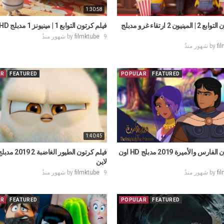
1:30:58
فيلم كرتون التوابع 2 | المينيون 2 ارتقاء غرو مدبلج
فيلم كرتون التوابع 1 | مينيونز 1 مدبلج HD اون لاين
9 شهور منذُ
filmktube
by
by
fi
AR
FEATURED
POPULAR
FEATURED
1:40:45
فيلم كرتون الفارس واﻷميرة 2019 مدبلج HD اون
لاين
fi
by
9 شهور منذُ
filmktube
by
AR
FEATURED
POPULAR
FEATURED