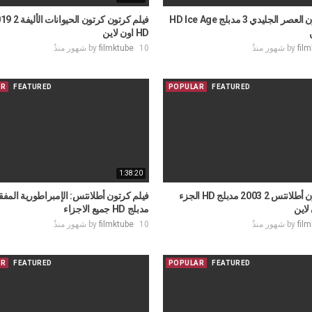
فيلم كرتون العصر الجليدي 3 مدبلج HD Ice Age
HD اون لاين
fil
by
10 شهور منذُ
filmktube
by
AR
FEATURED
POPULAR
FEATURED
1:38:20
فيلم كرتون أطلانتس 2 2003 مدبلج HD الجزء
فيلم كرتون أطلانتس: الإمبراطورية المفق
 لاين
مدبلج HD جميع الاجزاء
fil
by
10 شهور منذُ
filmktube
by
AR
FEATURED
POPULAR
FEATURED