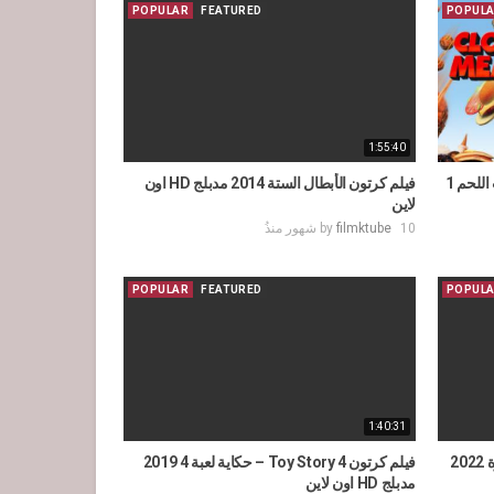
POPULAR
FEATURED
POPUL
1:55:40
فيلم كرتون غائم مع احتمال سقوط كرات اللحم 1
فيلم كرتون الأبطال الستة 2014 مدبلج HD اون
لاين
10 شهور منذُ
filmktube
by
POPULAR
FEATURED
POPUL
1:40:31
فيلم كرتون القط ذو الحذاء: الأمنية الأخيرة 2022
فيلم كرتون Toy Story 4 – حكاية لعبة 4 2019
مدبلج HD اون لاين