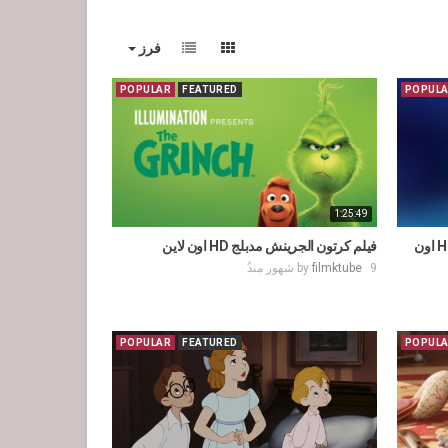
فرز
POPULAR
FEATURED
POPUL
1:25:49
فيلم كرتون الأميرة النائمة 1959 مدبلج HD اون
فيلم كرتون الجرينش مدبلج HD اون لاين
9 شهور منذُ
filmktube
by
POPULAR
FEATURED
POPUL