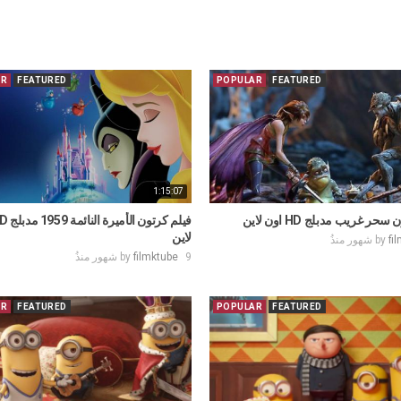
AR
FEATURED
POPULAR
FEATURED
1:15:07
حر غريب مدبلج HD اون لاين
لاين
by
fi
9 شهور منذُ
filmktube
by
AR
FEATURED
POPULAR
FEATURED