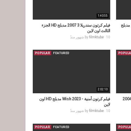
1:40:55
مدبلج
فيلم كرتون سندريلا 3 2007 مدبلج HD الجزء
الثالث اون لاين
10 شهور منذُ
filmktube
by
POPULAR
FEATURED
POPUL
2:02:10
م كرتون أبطال خارقون 1 - الخارقون 2004
فيلم كرتون أمنية - Wish 2023 مدبلج HD اون
لاين
10 شهور منذُ
filmktube
by
POPULAR
FEATURED
POPUL