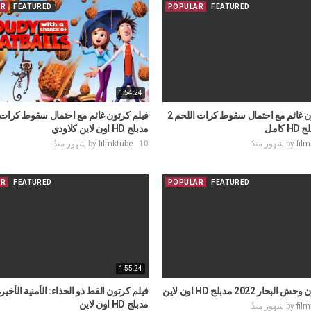
AR
FEATURED
POPULAR
FEATURED
1:54:24
فيلم كرتون غائم مع احتمال سقوط كرات اللحم 2
مدبلج HD اون لاين كلاودي
fil
by
10 شهور منذُ
filmktube
by
AR
FEATURED
POPULAR
FEATURED
1:55:24
حار 2022 مدبلج HD اون لاين
مدبلج HD اون لاين
by
fil