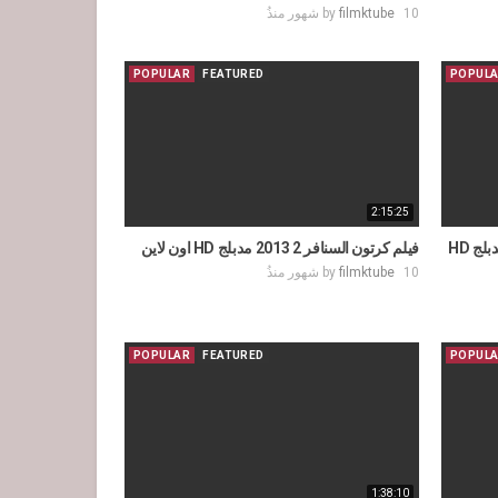
10 شهور منذُ
filmktube
by
POPULAR
FEATURED
POPUL
2:15:25
فيلم كرتون قلعة هاول المتحركة 2004 مدبلج HD
فيلم كرتون السنافر 2 2013 مدبلج HD اون لاين
10 شهور منذُ
filmktube
by
POPULAR
FEATURED
POPUL
1:38:10