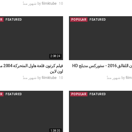
10 شهور منذُ
filmktube
by
AR
FEATURED
POPULAR
FEATURED
2:08:24
فيلم كرتون اللقالق 2016 - ستوركس مدبلج HD
اون لاين
fil
by
10 شهور منذُ
filmktube
by
AR
FEATURED
POPULAR
FEATURED
1:38:35