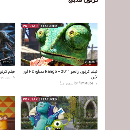
POPULAR
FEATURED
1:52:22
2:00:30
فيلم كرتون رانجو 2011 – Rango مدبلج HD اون
فيلم كرتون س
لاين
9 شهور منذُ
lmktube
9 شهور منذُ
filmktube
by
POPULAR
FEATURED