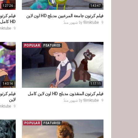
1:27:26
1:43:47
فيلم كرتون جامعة المرعبين مدبلج HD اون لاين
HD كامل
9 شهور منذُ
filmktube
by
9 شهور منذُ
lmktube
POPULAR
FEATURED
1:40:14
1:17:11
فيلم كرتون المنقذون مدبلج HD اون لاين كامل
لاين
9 شهور منذُ
filmktube
by
9 شهور منذُ
lmktube
POPULAR
FEATURED