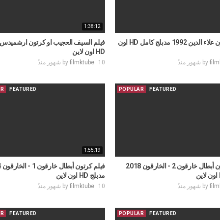
1:38:12
فيلم كرتون علاء الدين 1992 مدبلج كامل HD اون
فيلم السيف العجيب او كرتون ارشميدس 
HD اون لاين
fil
by
10 شهور منذُ
filmktube
by
AR
FEATURED
POPULAR
FEATURED
1:55:19
فيلم كرتون أبطال خارقون 2 - الخارقون 2018
فيل
مدبلج HD اون لاين
fil
by
10 شهور منذُ
filmktube
by
AR
FEATURED
POPULAR
FEATURED