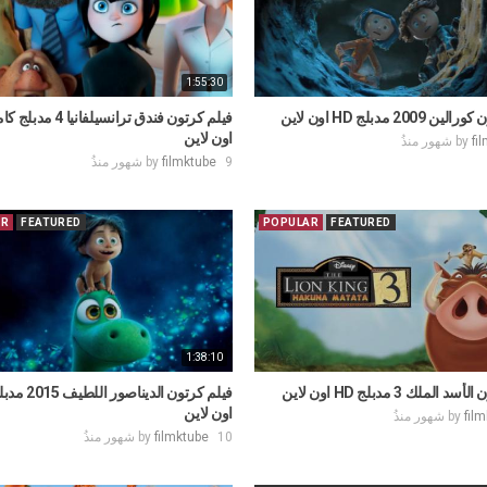
1:55:30
200 مدبلج HD اون لاين
اون لاين
by
fi
9 شهور منذُ
filmktube
by
AR
FEATURED
POPULAR
FEATURED
1:38:10
الملك 3 مدبلج HD اون لاين
اون لاين
by
fil
10 شهور منذُ
filmktube
by