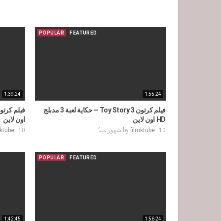
POPULAR
FEATURED
1:39:24
1:55:24
فيلم كرتون Toy Story 3 – حكاية لعبة 3 مدبلج
HD اون لاين
اون لاين
10 شهور منذُ
filmktube
by
10 شهور منذُ
mktube
POPULAR
FEATURED
1:42:45
1:56:24