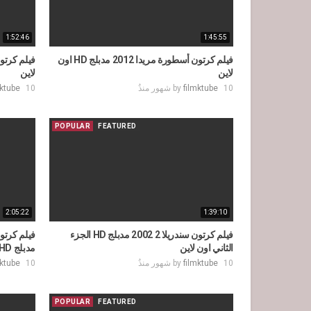
1:52:46
1:45:55
فيلم كرتون أسطورة مريدا 2012 مدبلج HD اون
لاين
لاين
10 شهور منذُ
filmktube
by
10 شهور منذُ
mktube
POPULAR
FEATURED
2:05:22
1:39:10
فيلم كرتون سندريلا 2 2002 مدبلج HD الجزء
الثاني اون لاين
مدبلج HD اون لاين
10 شهور منذُ
filmktube
by
10 شهور منذُ
mktube
POPULAR
FEATURED