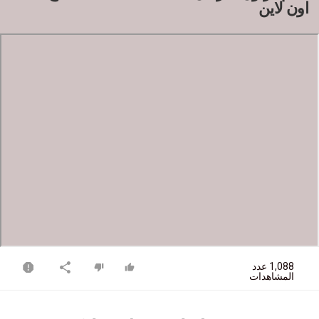
اون لاين
1,088 عدد
المشاهدات