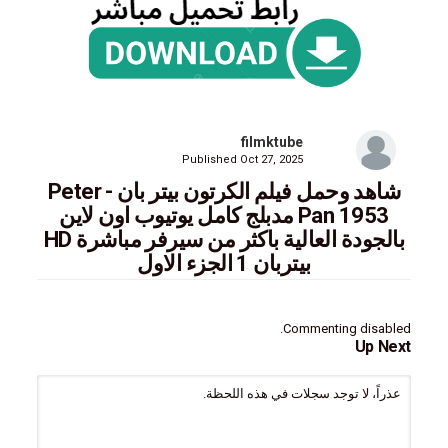
filmktube
Published
Oct 27, 2025
شاهد وحمل فيلم الكرتون بيتر بان - Peter
Pan 1953 مدبلج كامل يوتيوب اون لاين
بالجودة العالية باكثر من سيرفر مباشرة HD
بيتربان 1 الجزء الاول
Commenting disabled.
صبي لا يكبر ويعيش في أرض خيالية تدعى "نيفرلاند" مع "الأولاد
Up Next
الضائعين". تدور القصة حول مغامراته مع الأشقاء ويندي وجون ومايكل،
الذين
عذراً، لا توجد سجلات في هذه اللحظة.
يصطحبهم لزيارة نيفرلاند، حيث يواجهون القراصنة بقيادة الكابتن هوك،
والجنيات، وحوريات البحر. في النهاية، يشتاق الأطفال إلى ديارهم
ويعودون، بينما يختار بيتر البقاء صغيراً إلى الأبد