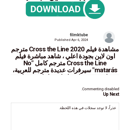
filmktube
Published
Apr 6, 2024
مشاهدة فيلم Cross the Line 2020 مترجم
اون لاين بجودة اعلي ، شاهد مباشرة فيلم
Cross the Line مترجم كامل "No
matarás" سيرفرات عديدة مترجم للعربية،
مشاهدة حصريا معنا علي فيلمك تيوب اعبر
الخط
Commenting disabled.
Up Next
عذراً، لا توجد سجلات في هذه اللحظة.
ايجي بست,سيما فور يو,فاصل اعلاني,سينما للجميع,ماي سيما,تحميل
Watch movie eng sub online mycima,cima4u,egybest Cross the
Line 2020 ,No matarás اعبر الخط 2020