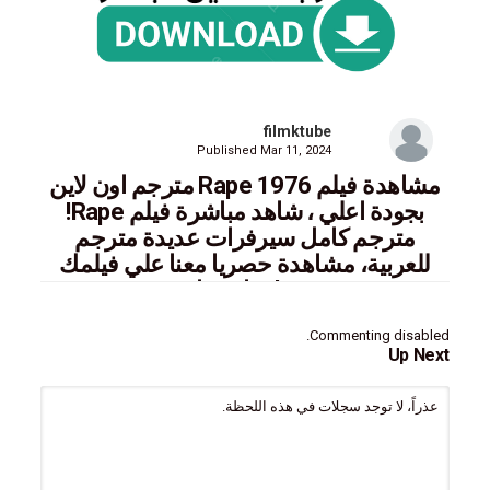
filmktube
Published
Mar 11, 2024
مشاهدة فيلم Rape 1976 مترجم اون لاين
بجودة اعلي ، شاهد مباشرة فيلم Rape!
مترجم كامل سيرفرات عديدة مترجم
للعربية، مشاهدة حصريا معنا علي فيلمك
تيوب Okasu! اغتصاب 1976
Commenting disabled.
Up Next
ايجي بست,سيما فور يو,فاصل اعلاني,سينما للجميع,ماي سيما,تحميل
عذراً، لا توجد سجلات في هذه اللحظة.
Watch movie eng sub online mycima,cima4u,egybest Rape 1976
Okasu! اغتصاب
التصنيف