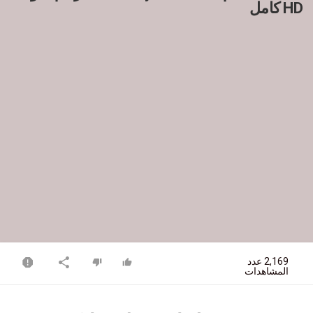
HD كامل
2,169 عدد
المشاهدات