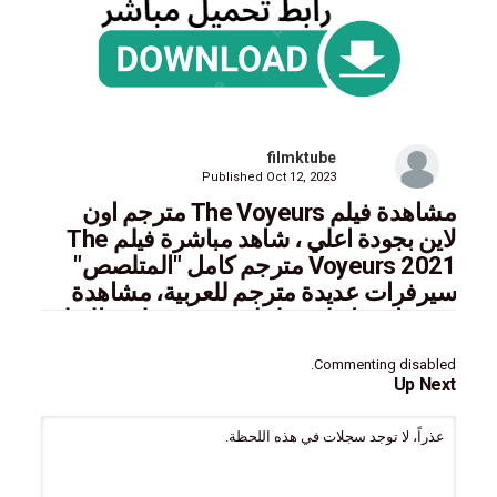
filmktube
Published
Oct 12, 2023
مشاهدة فيلم The Voyeurs مترجم اون
لاين بجودة اعلي ، شاهد مباشرة فيلم The
Voyeurs 2021 مترجم كامل "المتلصص"
سيرفرات عديدة مترجم للعربية، مشاهدة
حصريا معنا علي فيلمك تيوب مختلسو النظر
Commenting disabled.
ايجي بست,سيما فور يو,فاصل اعلاني,سينما للجميع,ماي سيما,تحميل
Up Next
Watch movie eng sub online
عذراً، لا توجد سجلات في هذه اللحظة.
mycima,cima4u,faselhd,egybest,akoam,ماي سيما,سيما فور