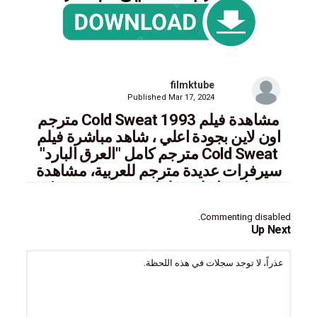
filmktube
Published
Mar 17, 2024
مشاهدة فيلم Cold Sweat 1993 مترجم
اون لاين بجودة اعلي ، شاهد مباشرة فيلم
Cold Sweat مترجم كامل "العرق البارد"
سيرفرات عديدة مترجم للعربية، مشاهدة
حصريا معنا علي فيلمك تيوب Sale temps
pour un tueur كولد سويت
Commenting disabled.
Up Next
عذراً، لا توجد سجلات في هذه اللحظة.
ايجي بست,سيما فور يو,فاصل اعلاني,سينما للجميع,ماي سيما,تحميل
Watch movie eng sub online mycima,cima4u,egybest Cold
Sweat 1993 العرق البارد Sale temps pour un tueur كولد سويت