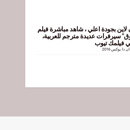
Girl in the Bo مترجم اون لاين بجودة اعلي ، شاهد مباشرة فيلم
في الصندوق" سيرفرات عديدة مترجم للعربية،
ي فيلمك تيوب
ذا بوكس 2016
Watch movie eng
يما,سيما فور يو,سينما للجميع,اكوام,ايجي بست,فشار,سيما كلوب للجميع,فاصل اعلاني