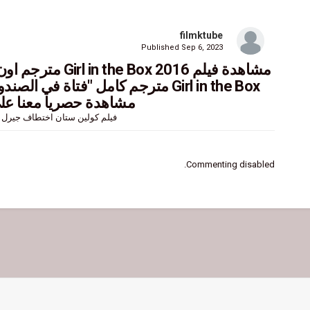
filmktube
Published
Sep 6, 2023
مشاهدة فيلم x 2016
Girl in the Box مترجم كامل "فتاة 
مشاهدة حصريا معنا عل
فيلم كولين ستان اختطاف جيرل ان 
ايجي بست,سيما فور يو,فاصل اعلاني,سينما للجميع,ماي سيما,تحميل  sub online
Commenting disabled.
mycima,cima4u,faselhd,egybest,akoam,ماي س
Girl in the Box 2016 فتاة في الصندوق فيلم كولين ستان اختطاف جيرل ان ذا بوكس 2016
التصنيف
مشاهدة افلام
افلام اسيوية