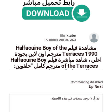
filmktube
Published
Aug 28, 2023
مشاهدة فيلم Halfaouine Boy of the
Terraces 1990 مترجم اون لاين بجودة
اعلي ، شاهد مباشرة فيلم Halfaouine Boy
of the Terraces مترجم كامل "حلفوين:
فتى المدرجات" سيرفرات عديدة مترجم
للعربية، مشاهدة حصريا معنا علي فيلمك
Commenting disabled.
تيوب
Up Next
عذراً، لا توجد سجلات في هذه اللحظة.
عصفور السطح أو الحلفاويين ‏ فيلم تونسي