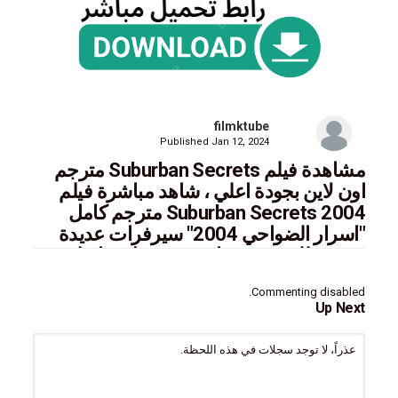
filmktube
Published
Jan 12, 2024
مشاهدة فيلم Suburban Secrets مترجم
اون لاين بجودة اعلي ، شاهد مباشرة فيلم
Suburban Secrets 2004 مترجم كامل
"اسرار الضواحي 2004" سيرفرات عديدة
مترجم للعربية، مشاهدة حصريا معنا علي
فيلمك تيوب
Commenting disabled.
Up Next
عذراً، لا توجد سجلات في هذه اللحظة.
ايجي بست,سيما فور يو,فاصل اعلاني,سينما للجميع,ماي سيما,تحميل
Watch movie eng sub online mycima,cima4u,egybest Suburban