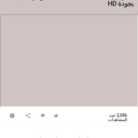
بجودة HD
3,086 عدد
المشاهدات