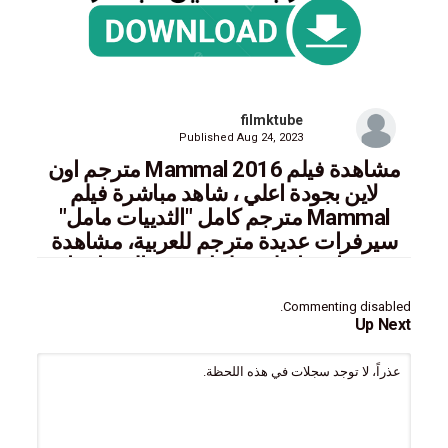
filmktube
Published
Aug 24, 2023
مشاهدة فيلم Mammal 2016 مترجم اون
لاين بجودة اعلي ، شاهد مباشرة فيلم
Mammal مترجم كامل "الثدييات مامل"
سيرفرات عديدة مترجم للعربية، مشاهدة
حصريا معنا علي فيلمك تيوب الثدييات او
مامل 2016
Commenting disabled.
Up Next
ايجي بست,سيما فور يو,فاصل اعلاني,سينما للجميع,ماي سيما,تحميل
عذراً، لا توجد سجلات في هذه اللحظة.
mycima,cima4u,faselhd,egybest,akoam,ماي سيما,سيما فور
يو,سينما للجميع,اكوام,ايجي بست,فشار,سيما كلوب للجميع,فاصل
اعلاني